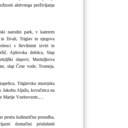
nosti aktivnega preživljanja
ski narodni park, v katerem
 in živali, Triglav in njegova
elenci s številnimi izviri in
šič, Ajdovska deklica, Slap
tuljški slapovi, Martuljkova
ine, slap Črne vode, Tromeja,
apelica, Triglavska muzejska
k Jakobu Aljažu, kovačnica na
ce Marije Vnebovzete,…
jo pestra kulinarična ponudba,
jazni domačini prisluhniti