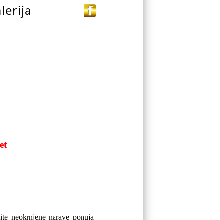
lerija
et
vite neokrnjene narave ponuja