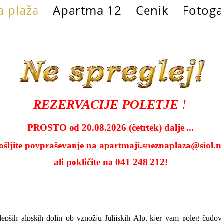
 plaža
Apartma 12
Cenik
Fotoga
REZERVACIJE POLETJE !
PROSTO od 20.08.2026 (četrtek) dalje ...
ošljite povpraševanje na
apartmaji.sneznaplaza@siol.n
ali pokličite na 041 248 212!
lepših alpskih dolin ob vznožju Julijskih Alp, kjer vam poleg čudo