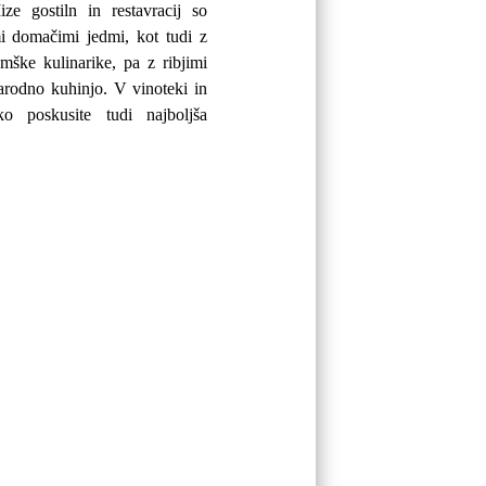
ze gostiln in restavracij so
mi domačimi jedmi, kot tudi z
emške kulinarike, pa z ribjimi
arodno kuhinjo. V vinoteki in
hko poskusite tudi najboljša