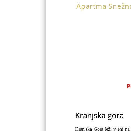
Apartma Snežna
P
Kranjska gora
Kranjska Gora leži v eni naj