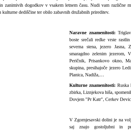
in zanimivih dogodkov v vsakem letnem času. Nudi vam različne mož
n kulturne dediščine ter obilo zabavnih družabnih prireditev.
Naravne znamenitosti:
Triglav
boste srečali redke vrste rastlin
severna stena, jezero Jasna, Z
smaragdno zelenim jezerom, Vr
Peričnik, Prisankovo okno, Mar
skupina, presihajoče jezero Led
Planica, Nadiža,…
Kulturne znamenitosti:
Ruska k
zbirka, Liznjekova hiša, spomeni
Dovjem "Pr Katr", Cerkev Devi
V Zgornjesavski dolini je na vol
saj znajo gostoljubni in pri