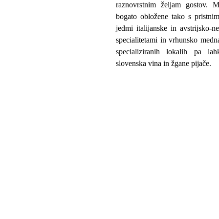
raznovrstnim željam gostov. Mi
bogato obložene tako s pristni
jedmi italijanske in avstrijsko-n
specialitetami in vrhunsko medn
specializiranih lokalih pa la
slovenska vina in žgane pijače.