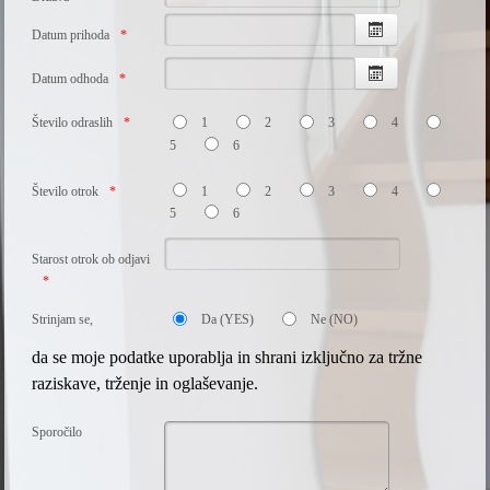
Datum prihoda
Datum odhoda
Število odraslih
1
2
3
4
5
6
Število otrok
1
2
3
4
5
6
Starost otrok ob odjavi
Strinjam se,
Da (YES)
Ne (NO)
da se moje podatke uporablja in shrani izključno za tržne
raziskave, trženje in oglaševanje.
Sporočilo