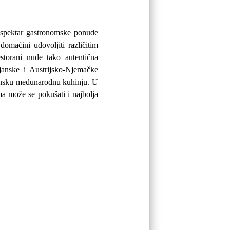
i spektar gastronomske ponude
 domaćini udovoljiti različitim
estorani nude tako autentična
ijanske i Austrijsko-Njemačke
rhunsku međunarodnu kuhinju. U
ima može se pokušati i najbolja