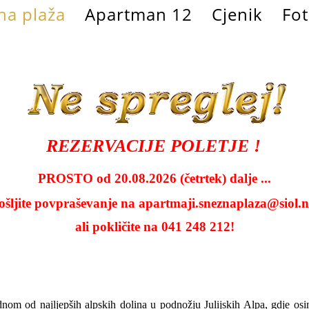
na plaža
Apartman 12
Cjenik
Fot
REZERVACIJE POLETJE !
PROSTO od 20.08.2026 (četrtek) dalje ...
ošljite povpraševanje na
apartmaji.sneznaplaza@siol.n
ali pokličite na 041 248 212!
dnom od najljepših alpskih dolina u podnožju Julijskih Alpa, gdje osi