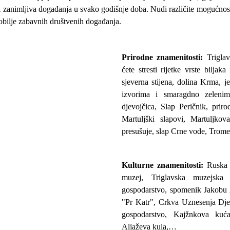
i zanimljiva događanja u svako godišnje doba. Nudi različite mogućnost
e obilje zabavnih društvenih događanja.
Prirodne znamenitosti:
Triglav
ćete stresti rijetke vrste biljaka
sjeverna stijena, dolina Krma, j
izvorima i smaragdno zelenim
djevojčica, Slap Peričnik, priro
Martuljški slapovi, Martuljko
presušuje, slap Crne vode, Trom
Kulturne znamenitosti:
Ruska 
muzej, Triglavska muzejska 
gospodarstvo, spomenik Jakobu
"Pr Katr", Crkva Uznesenja Dje
gospodarstvo, Kajžnkova kuć
Aljaževa kula,…