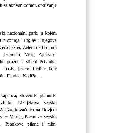
i za aktivan odmor, otkrivanje
ski nacionalni park, u kojem
 i životinja, Triglav i njegova
ezero Jasna, Zelenci s brojnim
 jezercem, Vršič, Ajdovska
dni prozor u stijeni Prisanka,
va masiv, jezero Ledine koje
eđa, Planica, Nadiža,…
kapelica, Slovenski planinski
zbirka, Liznjekova seosko
 Aljažu, kovačnica na Dovjem
vice Marije, Pocarevo seosko
a, Psankova pilana i mlin,