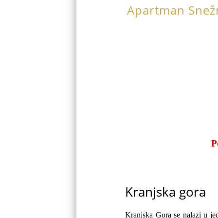
Apartman Snež
P
Kranjska gora
Kranjska Gora se nalazi u je