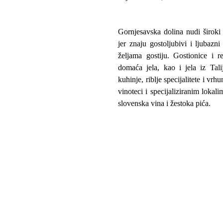
Gornjesavska dolina nudi širok
jer znaju gostoljubivi i ljubazni
željama gostiju. Gostionice i r
domaća jela, kao i jela iz Tal
kuhinje, riblje specijalitete i v
vinoteci i specijaliziranim lokal
slovenska vina i žestoka pića.